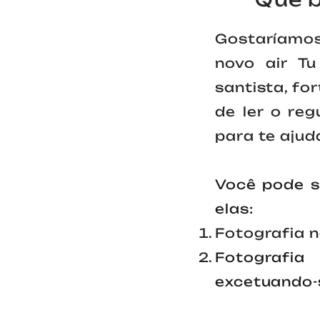
Gostaríamos
novo air Tu
santista, fo
de ler o re
para te ajud
Você pode s
elas:
Fotografia 
Fotografi
excetuando-