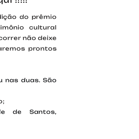
dição do prêmio
mônio cultural
correr não deixe
taremos prontos
u nas duas. São
o;
e de Santos,