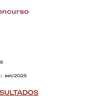
concurso
25
 :
set/2025
ESULTADOS