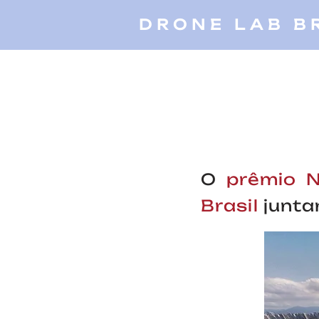
DRONE LAB B
O
prêmio N
Brasil
junta