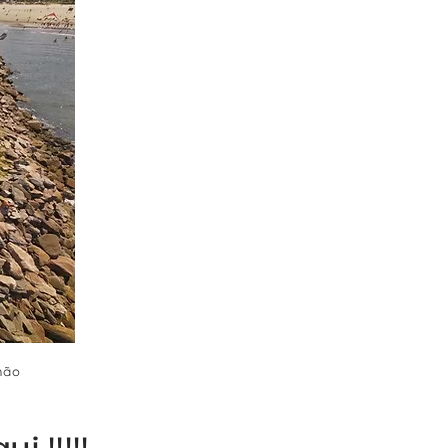
mão
 !!!!!